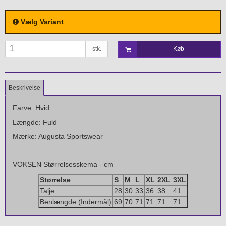
Vælg Variant
stk.
Køb
Beskrivelse
Farve: Hvid
Længde: Fuld
Mærke: Augusta Sportswear
VOKSEN Størrelsesskema - cm
Størrelse
S
M
L
XL
2XL
3XL
Talje
28
30
33
36
38
41
Benlængde (Indermål)
69
70
71
71
71
71