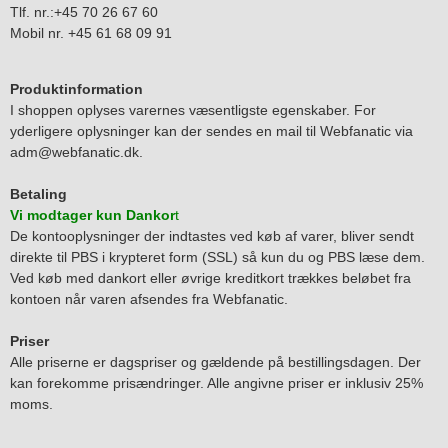
Tlf. nr.:+45 70 26 67 60
Mobil nr. +45 61 68 09 91
Produktinformation
I shoppen oplyses varernes væsentligste egenskaber. For
yderligere oplysninger kan der sendes en mail til Webfanatic via
adm@webfanatic.dk.
Betaling
Vi modtager kun Dankor
t
De kontooplysninger der indtastes ved køb af varer, bliver sendt
direkte til PBS i krypteret form (SSL) så kun du og PBS læse dem.
Ved køb med dankort eller øvrige kreditkort trækkes beløbet fra
kontoen når varen afsendes fra Webfanatic.
Priser
Alle priserne er dagspriser og gældende på bestillingsdagen. Der
kan forekomme prisændringer. Alle angivne priser er inklusiv 25%
moms.