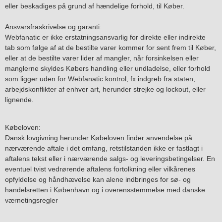
eller beskadiges på grund af hændelige forhold, til Køber.
Ansvarsfraskrivelse og garanti:
Webfanatic er ikke erstatningsansvarlig for direkte eller indirekte
tab som følge af at de bestilte varer kommer for sent frem til Køber,
eller at de bestilte varer lider af mangler, når forsinkelsen eller
manglerne skyldes Købers handling eller undladelse, eller forhold
som ligger uden for Webfanatic kontrol, fx indgreb fra staten,
arbejdskonflikter af enhver art, herunder strejke og lockout, eller
lignende.
Købeloven:
Dansk lovgivning herunder Købeloven finder anvendelse på
nærværende aftale i det omfang, retstilstanden ikke er fastlagt i
aftalens tekst eller i nærværende salgs- og leveringsbetingelser. En
eventuel tvist vedrørende aftalens fortolkning eller vilkårenes
opfyldelse og håndhævelse kan alene indbringes for sø- og
handelsretten i København og i overensstemmelse med danske
værnetingsregler