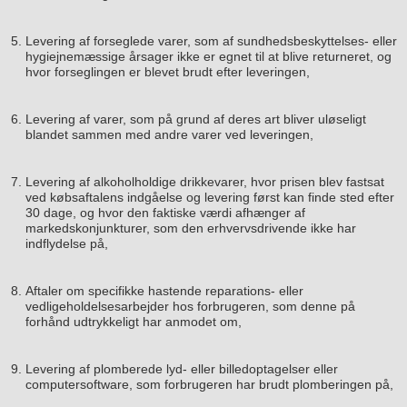
Levering af forseglede varer, som af sundhedsbeskyttelses- eller
hygiejnemæssige årsager ikke er egnet til at blive returneret, og
hvor forseglingen er blevet brudt efter leveringen,
Levering af varer, som på grund af deres art bliver uløseligt
blandet sammen med andre varer ved leveringen,
Levering af alkoholholdige drikkevarer, hvor prisen blev fastsat
ved købsaftalens indgåelse og levering først kan finde sted efter
30 dage, og hvor den faktiske værdi afhænger af
markedskonjunkturer, som den erhvervsdrivende ikke har
indflydelse på,
Aftaler om specifikke hastende reparations- eller
vedligeholdelsesarbejder hos forbrugeren, som denne på
forhånd udtrykkeligt har anmodet om,
Levering af plomberede lyd- eller billedoptagelser eller
computersoftware, som forbrugeren har brudt plomberingen på,