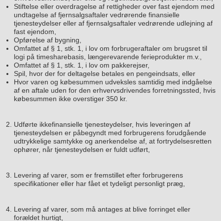
Stiftelse eller overdragelse af rettigheder over fast ejendom med
undtagelse af fjernsalgsaftaler vedrørende finansielle
tjenesteydelser eller af fjernsalgsaftaler vedrørende udlejning af
fast ejendom,
Opførelse af bygning,
Omfattet af § 1, stk. 1, i lov om forbrugeraftaler om brugsret til
logi på timesharebasis, længerevarende ferieprodukter m.v.,
Omfattet af § 1, stk. 1, i lov om pakkerejser,
Spil, hvor der for deltagelse betales en pengeindsats, eller
Hvor varen og købesummen udveksles samtidig med indgåelse
af en aftale uden for den erhvervsdrivendes forretningssted, hvis
købesummen ikke overstiger 350 kr.
Udførte ikkefinansielle tjenesteydelser, hvis leveringen af
tjenesteydelsen er påbegyndt med forbrugerens forudgående
udtrykkelige samtykke og anerkendelse af, at fortrydelsesretten
ophører, når tjenesteydelsen er fuldt udført,
Levering af varer, som er fremstillet efter forbrugerens
specifikationer eller har fået et tydeligt personligt præg,
Levering af varer, som må antages at blive forringet eller
forældet hurtigt,