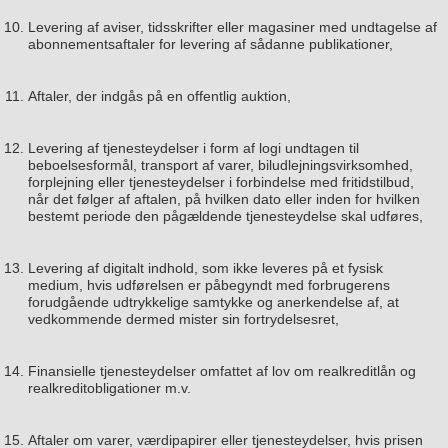
Levering af aviser, tidsskrifter eller magasiner med undtagelse af
abonnementsaftaler for levering af sådanne publikationer,
Aftaler, der indgås på en offentlig auktion,
Levering af tjenesteydelser i form af logi undtagen til
beboelsesformål, transport af varer, biludlejningsvirksomhed,
forplejning eller tjenesteydelser i forbindelse med fritidstilbud,
når det følger af aftalen, på hvilken dato eller inden for hvilken
bestemt periode den pågældende tjenesteydelse skal udføres,
Levering af digitalt indhold, som ikke leveres på et fysisk
medium, hvis udførelsen er påbegyndt med forbrugerens
forudgående udtrykkelige samtykke og anerkendelse af, at
vedkommende dermed mister sin fortrydelsesret,
Finansielle tjenesteydelser omfattet af lov om realkreditlån og
realkreditobligationer m.v.
Aftaler om varer, værdipapirer eller tjenesteydelser, hvis prisen