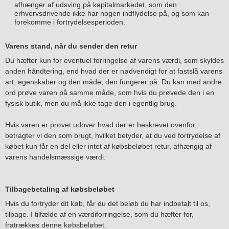
afhænger af udsving på kapitalmarkedet, som den
erhvervsdrivende ikke har nogen indflydelse på, og som kan
forekomme i fortrydelsesperioden.
Varens stand, når du sender den retur
Du hæfter kun for eventuel forringelse af varens værdi, som skyldes
anden håndtering, end hvad der er nødvendigt for at fastslå varens
art, egenskaber og den måde, den fungerer på. Du kan med andre
ord prøve varen på samme måde, som hvis du prøvede den i en
fysisk butik, men du må ikke tage den i egentlig brug.
Hvis varen er prøvet udover hvad der er beskrevet ovenfor,
betragter vi den som brugt, hvilket betyder, at du ved fortrydelse af
købet kun får en del eller intet af købsbeløbet retur, afhængig af
varens handelsmæssige værdi.
Tilbagebetaling af købsbeløbet
Hvis du fortryder dit køb, får du det beløb du har indbetalt til os,
tilbage. I tilfælde af en værdiforringelse, som du hæfter for,
fratrækkes denne købsbeløbet.