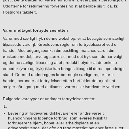
post.: Dette gælder for vare med som er blevet påført personliggjort
Udgifterne for returnering forventes højst at beløbe sig til ca. kr.:
Postnords takster:.
Varer undtaget fortrydelsesretten
Varer med særligt tryk i denne webshop, er at betragte som særligt
tilpassede varer jf. Købelovens regler om fortrydelsesret ved e-
handel. Med udgangspunkt i din bestilling, matches varen din
ønskede model, farve og størrelse, med det tryk som du har valgt,
og denne særlige tilpasning af et produkt betyder at de enkelte
enheder (vare og tryk) ikke kan bringes tilbage til deres oprindelige
stand. Dermed underlægges køber nogle særlige regler for e-
handel, herunder at fortrydelsesretten bortfalder det øjeblik at
sælger går i gang med at tilpasse varen eller iværksætte ydelsen.
Følgende varetyper er undtaget fortrydelsesretten:
Levering af fødevarer, drikkevarer eller andre varer til
husholdningens løbende forbrug, som leveres fysisk til
forbrugerens hjem, bopæl eller arbejdsplads af en
erhvervsdrivende, der ofte og regelmæssigt betjener faste ruter,