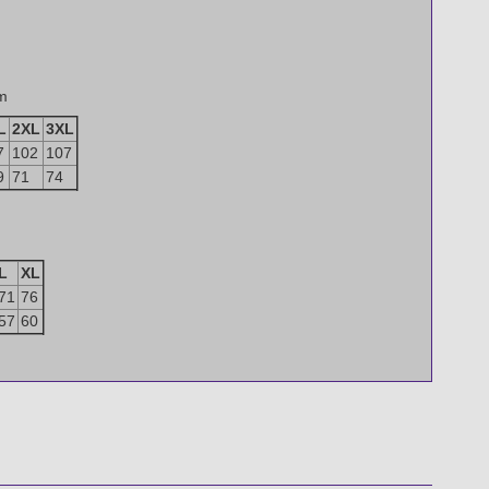
m
L
2XL
3XL
7
102
107
9
71
74
L
XL
71
76
57
60