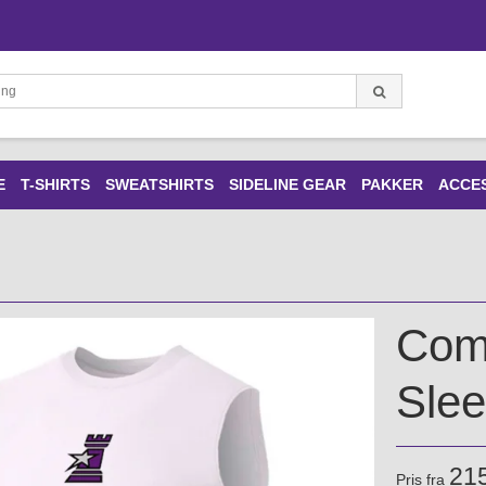
E
T-SHIRTS
SWEATSHIRTS
SIDELINE GEAR
PAKKER
ACCE
Comp
Sle
21
Pris fra