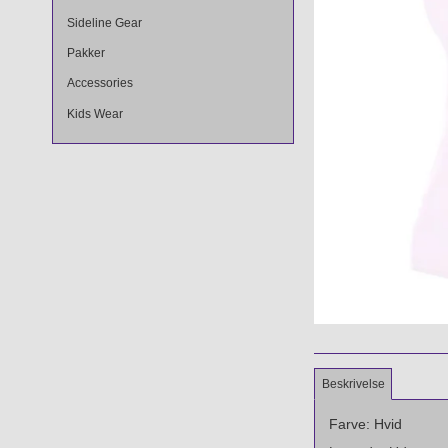
Sideline Gear
Pakker
Accessories
Kids Wear
Beskrivelse
Farve: Hvid