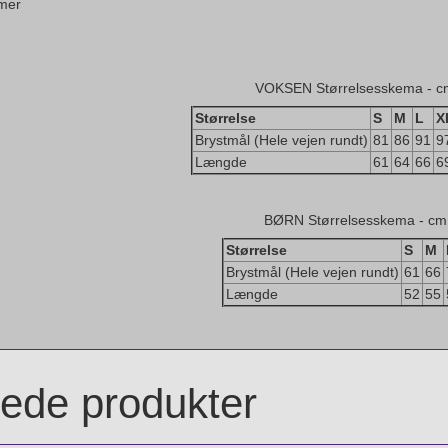
mer
VOKSEN Størrelsesskema - c
Størrelse
S
M
L
X
Brystmål (Hele vejen rundt)
81
86
91
9
Længde
61
64
66
6
BØRN Størrelsesskema - cm
Størrelse
S
M
Brystmål (Hele vejen rundt)
61
66
Længde
52
55
rede produkter