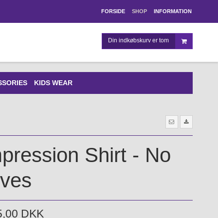
FORSIDE
SHOP
INFORMATION
Din indkøbskurv er tom
SSORIES
KIDS WEAR
ression Shirt - No
eves
5,00 DKK