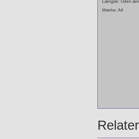
Længde: Uden ær
Mærke: A4
Relate