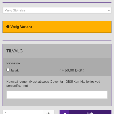
Vælg Størrelse
Vælg Variant
TILVALG
Navnetryk
(
+
50,00 DKK )
Ja tak!
Navn på ryggen (Husk at sætte X ovenfor - OBS! Kan ikke byttes ved
personificering)
stk.
Køb