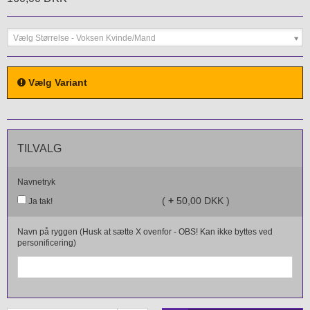
Vælg Størrelse - Voksen Kvinde/Mand
Vælg Variant
TILVALG
Navnetryk
(
+
50,00 DKK )
Ja tak!
Navn på ryggen (Husk at sætte X ovenfor - OBS! Kan ikke byttes ved
personificering)