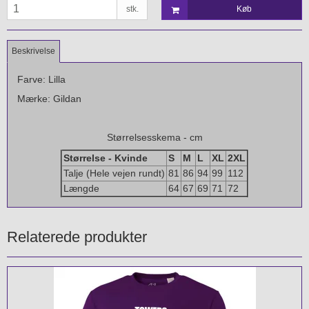
stk.
Køb
Beskrivelse
Farve: Lilla
Mærke: Gildan
Størrelsesskema - cm
Størrelse - Kvinde
S
M
L
XL
2XL
Talje (Hele vejen rundt)
81
86
94
99
112
Længde
64
67
69
71
72
Relaterede produkter