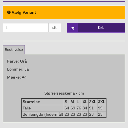
Vælg Variant
stk.
Køb
Beskrivelse
Farve: Grå
Lommer: Ja
Mærke: A4
Størrelsesskema - cm
Størrelse
S
M
L
XL
2XL
3XL
Talje
64
69
76
84
91
99
Benlængde (Indermål)
23
23
23
23
23
23